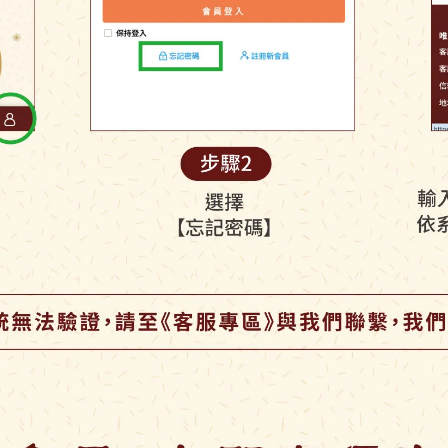
海潮的鮮味加上炭烤風味的陪襯，更顯出魷魚片的美味價值。