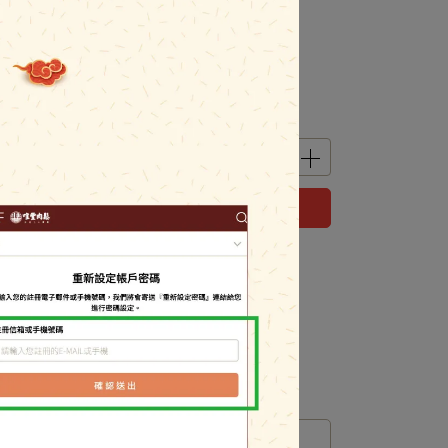
立即購買
 」可以折抵紅利
0
點 (約等於
NT$0
)
運送方式