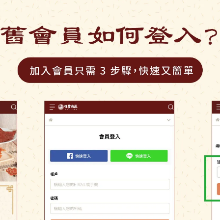
供貨狀況:
尚有庫存
容量
300g
加入購物車
加入最愛
此商品 「 最高
規格說明