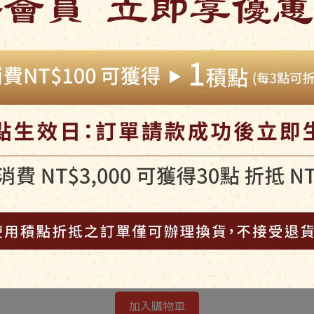
嬰兒肉鬆(細)
NT$270
加入購物車