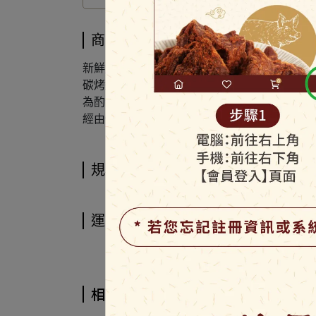
商品介紹
新鮮魷魚製造而成
碳烤過的魷魚帶有淡淡的碳燻滋味
為酌酒、休閒、饋贈親友之高尚禮品
經由慢火烘焙工序醞釀出碳烤香味，細嚼而出
規格說明
運送方式
相關商品