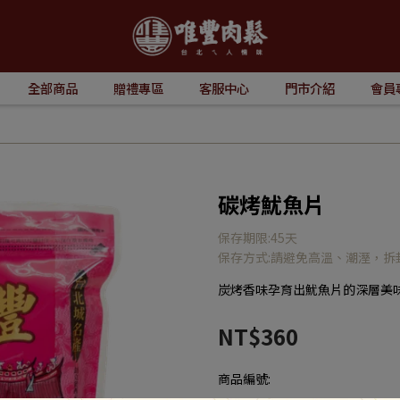
全部商品
贈禮專區
客服中心
門市介紹
會員
碳烤魷魚片
保存期限:45天
保存方式:請避免高溫、潮溼，
炭烤香味孕育出魷魚片的深層美
NT$360
商品編號: