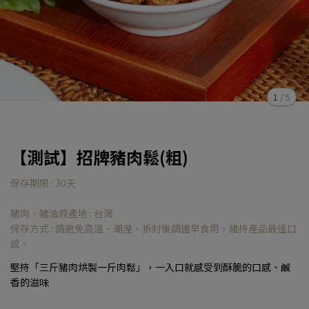
1
/
5
【測試】招牌豬肉鬆(粗)
保存期限 : 30天
豬肉、豬油原產地 : 台灣
保存方式 : 請避免高溫、潮溼，拆封後請儘早食用，維持產品最佳口
感。
堅持「三斤豬肉烘製一斤肉鬆」，一入口就感受到酥脆的口感、鹹
香的滋味