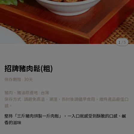
1
/
5
招牌豬肉鬆(粗)
保存期限 : 30天
豬肉、豬油原產地 : 台灣
保存方式 : 請避免高溫、潮溼，拆封後請儘早食用，維持產品最佳口
感。
堅持「三斤豬肉烘製一斤肉鬆」，一入口就感受到酥脆的口感、鹹
香的滋味